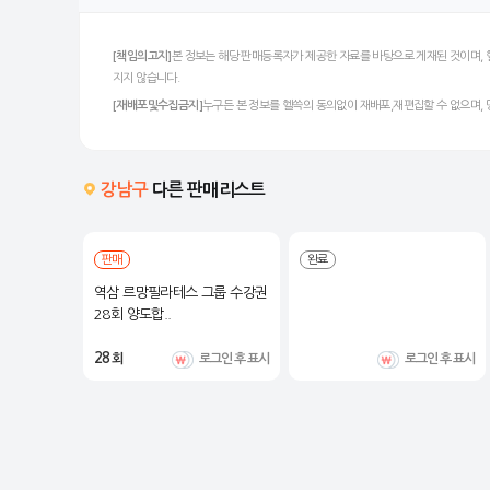
[책임의고지]
본 정보는 해당 판매등록자가 제공한 자료를 바탕으로 게재된 것이며, 
지지 않습니다.
[재배포및수집금지]
누구든 본 정보를 헬쓱의 동의없이 재배포,재편집할 수 없으며,
강남구
다른 판매리스트
판매
완료
성점 PT+이
역삼 르망필라테스 그룹 수강권
..
28회 양도합..
28
로그인 후 표시
회
로그인 후 표시
로그인 후 표시