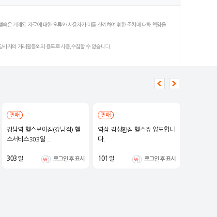
헬쓱은 게재된 자료에 대한 오류와 사용자가 이를 신뢰하여 취한 조치에 대해 책임을
 당사자의 거래활동외의 용도로 사용,수집할 수 없습니다.
판매
판매
판매
강남역 헬스보이짐(강남점) 헬
역삼 김성홤짐 헬스장 양도합니
1981 체
스서비스303일 ..
다.
303
101
235
일
로그인 후 표시
일
로그인 후 표시
일