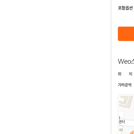
포함옵션
Weo
위 치
가까운역