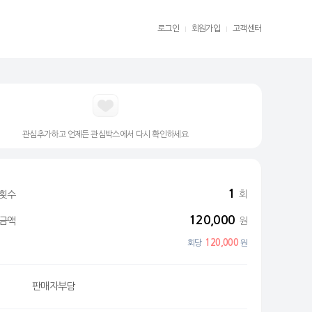
로그인
회원가입
고객센터
|
|
관심추가하고 언제든 관심박스에서 다시 확인하세요
1
횟수
회
120,000
금액
원
120,000
회당
원
판매자부담