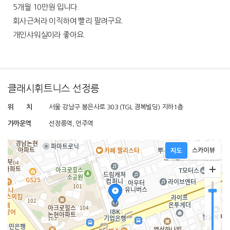
5개월 10만원 입니다.
회사근처라 이직하여 빨리 팔려구요.
개인샤워실이라 좋아요.
클래시휘트니스 선정릉
위 치
서울 강남구 봉은사로 303 (TGL 경복빌딩)
지하1층
가까운역
선정릉역, 언주역