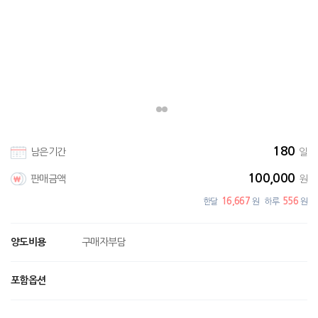
180
남은기간
일
100,000
판매금액
원
16,667
556
한달
원
하루
원
양도비용
구매자부담
포함옵션