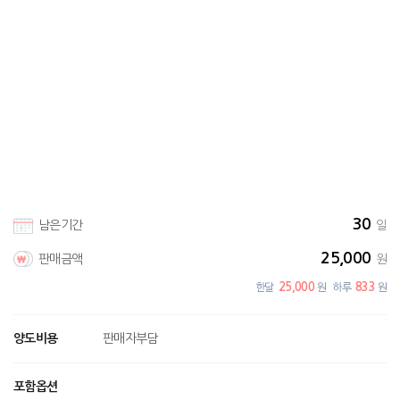
30
남은기간
일
25,000
판매금액
원
25,000
833
한달
원
하루
원
양도비용
판매자부담
포함옵션