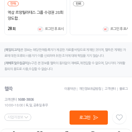
판매
완료
역삼 르망필라테스 그룹 수강권 28회
양도합..
28
회
로그인 후 표시
로그인 후 표시
[책임의고지]
본 정보는 해당 판매등록자가 제공한 자료를 바탕으로 게재된 것이며, 헬쓱은 게재된 자
료에 대한 오류와 사용자가 이를 신뢰하여 취한 조치에 대해 책임을 지지 않습니다.
[재배포및수집금지]
누구든 본 정보를 헬쓱의 동의없이 재배포,재편집할 수 없으며, 당사자의 거래활
동외의 용도로 사용,수집할 수 없습니다.
헬쓱
이용약관
개인정보취급방침
고객센터
블로그
고객센터
1688-3806
10:00~18:00ㅣ토,일, 공휴일 휴무
사업자정보
로그인