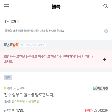
검색결과
통합검색을 이용하여 원하시는 지역을 선택해주세요
헬스권양도거래 1위 헬쓱!
희망하는 조건을 등록하고 비슷한 조건을 가진 판매자에게 즉시 제안 받
으세요.
완료
전북
짐무트
전주 짐무트 헬스장 양도합니다.
옵션
헬스복포함, 사물함포함
173
270,000
남은기간 :
일
판매가
원