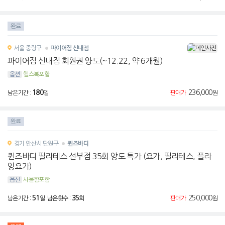
완료
서울
중랑구
파이어짐 신내점
파이어짐 신내점 회원권 양도(~12.22, 약 6개월)
옵션
헬스복포함
180
236,000
남은기간 :
일
판매가
원
완료
경기
안산시 단원구
퀸즈바디
퀸즈바디 필라테스 선부점 35회 양도 특가 (요가, 필라테스, 플라
잉요가)
옵션
사물함포함
51
35
250,000
남은기간 :
일 남은횟수 :
회
판매가
원