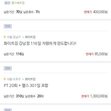
옵션
헬스복포함
70
7
400,000
남은기간 :
일 남은횟수 :
회
판매가
원
완료
서울
강남구
화이트짐
화이트짐 강남점 116일 저렴하게 양도합니다!
116
85,000
남은기간 :
일
판매가
원
완료
서울
서초구
화이트짐
PT 20회 + 헬스 301일 포함
310
20
1,000,000
남은기간 :
일 남은횟수 :
회
판매가
원
완료