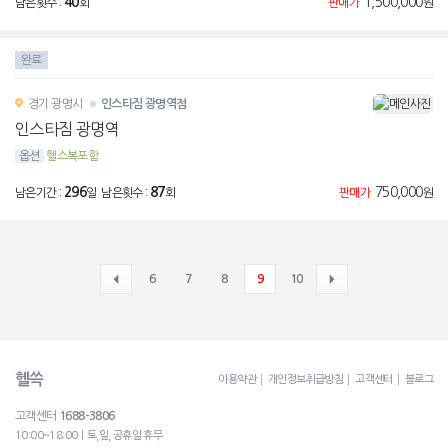
40
1,500,000
남은횟수 :
회
판매가
원
완료
경기
광명시
인스타짐 광명역점
인스타짐 광명역
옵션
헬스복포함
296
87
750,000
남은기간 :
일 남은횟수 :
회
판매가
원
6
7
8
9
10
헬쓱
이용약관
개인정보취급방침
고객센터
블로그
고객센터
1688-3806
10:00~18:00ㅣ토,일, 공휴일 휴무