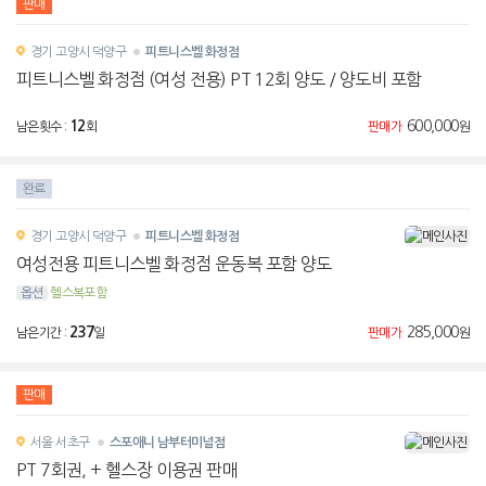
판매
경기
고양시 덕양구
피트니스벨 화정점
피트니스벨 화정점 (여성 전용) PT 12회 양도 / 양도비 포함
12
600,000
남은횟수 :
회
판매가
원
완료
경기
고양시 덕양구
피트니스벨 화정점
여성전용 피트니스벨 화정점 운동복 포함 양도
옵션
헬스복포함
237
285,000
남은기간 :
일
판매가
원
판매
서울
서초구
스포애니 남부터미널점
PT 7회권, + 헬스장 이용권 판매