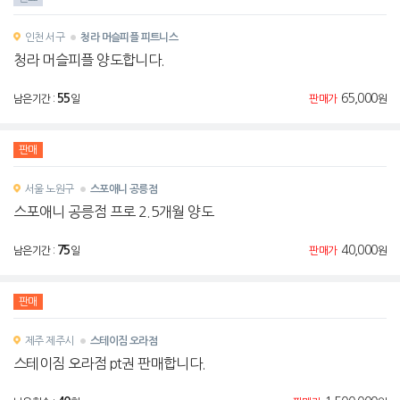
인천
서구
청라 머슬피플 피트니스
청라 머슬피플 양도합니다.
55
65,000
남은기간 :
일
판매가
원
판매
서울
노원구
스포애니 공릉점
스포애니 공릉점 프로 2.5개월 양도
75
40,000
남은기간 :
일
판매가
원
판매
제주
제주시
스테이짐 오라점
스테이짐 오라점 pt권 판매합니다.