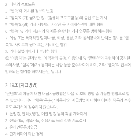
2. 타인의 정보도용
3. “헬쓱”에 게시된 정보의 변경
4. “헬쓱”이(가) 금지한 정보(컴퓨터 프로그램 등)의 송신 또는 게시
5. “헬쓱”와(과) 기타 제3자의 저작권 등 지적재산권에 대한 침해
6. “헬쓱” 및 기타 제3자의 명예를 손상시키거나 업무를 방해하는 행위
7. 외설 또는 폭력적인 말이나 글, 화상, 음향, 기타 공서양속에 반하는 정보를 “헬
쓱”의 사이트에 공개 또는 게시하는 행위
8. 기타 불법적이거나 부당한 행위
② “이용자”는 관계법령, 이 약관의 규정, 이용안내 및 “콘텐츠”와 관련하여 공지한
주의사항, “헬쓱”이(가) 통지하는 사항 등을 준수하여야 하며, 기타 “헬쓱”의 업무에
방해되는 행위를 하여서는 안 됩니다.
제19조 [지급방법]
“콘텐츠”의 이용에 대한 대금지급방법은 다음 각 호의 방법 중 가능한 방법으로 할
수 있습니다. 다만, “헬쓱”은(는) “이용자”의 지급방법에 대하여 어떠한 명목의 수수
료도 추가하여 징수하지 않습니다.
1. 폰뱅킹, 인터넷뱅킹, 메일 뱅킹 등의 각종 계좌이체
2. 선불카드, 직불카드, 신용카드 등의 각종 카드결제
3. 온라인무통장입금
4. 전자화폐에 의한 결제