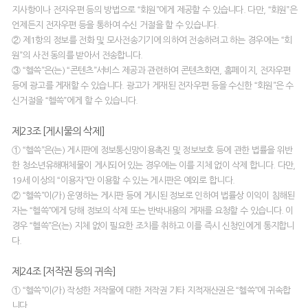
지사항이나 전자우편 등의 방법으로 “회원”에게 제공할 수 있습니다. 다만, “회원”은
언제든지 전자우편 등을 통하여 수신 거절을 할 수 있습니다.
② 제1항의 정보를 전화 및 모사전송기기에 의하여 전송하려고 하는 경우에는 “회
원”의 사전 동의를 받아서 전송합니다.
③ “헬쓱”은(는) “콘텐츠”서비스 제공과 관련하여 콘텐츠화면, 홈페이지, 전자우편
등에 광고를 게재할 수 있습니다. 광고가 게재된 전자우편 등을 수신한 “회원”은 수
신거절을 “헬쓱”에게 할 수 있습니다.
제23조 [게시물의 삭제]
① “헬쓱”은(는) 게시판에 정보통신망이용촉진 및 정보보호 등에 관한 법률을 위반
한 청소년유해매체물이 게시되어 있는 경우에는 이를 지체 없이 삭제 합니다. 다만,
19세 이상의 “이용자”만 이용할 수 있는 게시판은 예외로 합니다.
② “헬쓱”이(가) 운영하는 게시판 등에 게시된 정보로 인하여 법률상 이익이 침해된
자는 “헬쓱”에게 당해 정보의 삭제 또는 반박내용의 게재를 요청할 수 있습니다. 이
경우 “헬쓱”은(는) 지체 없이 필요한 조치를 취하고 이를 즉시 신청인에게 통지합니
다.
제24조 [저작권 등의 귀속]
① “헬쓱”이(가) 작성한 저작물에 대한 저작권 기타 지적재산권은 “헬쓱”에 귀속합
니다.