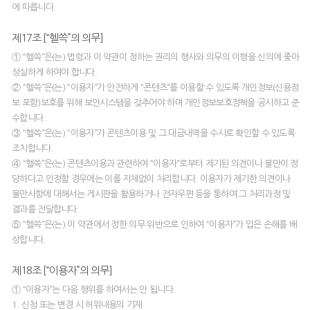
에 따릅니다.
제17조 [“헬쓱”의 의무]
① “헬쓱”은(는) 법령과 이 약관이 정하는 권리의 행사와 의무의 이행을 신의에 좇아
성실하게 하여야 합니다.
② “헬쓱”은(는) “이용자”가 안전하게 “콘텐츠”를 이용할 수 있도록 개인정보(신용정
보 포함)보호를 위해 보안시스템을 갖추어야 하며 개인정보보호정책을 공시하고 준
수합니다.
③ “헬쓱”은(는) “이용자”가 콘텐츠이용 및 그 대금내역을 수시로 확인할 수 있도록
조치합니다.
④ “헬쓱”은(는) 콘텐츠이용과 관련하여 “이용자”로부터 제기된 의견이나 불만이 정
당하다고 인정할 경우에는 이를 지체없이 처리합니다. 이용자가 제기한 의견이나
불만사항에 대해서는 게시판을 활용하거나 전자우편 등을 통하여 그 처리과정 및
결과를 전달합니다.
⑤ “헬쓱”은(는) 이 약관에서 정한 의무 위반으로 인하여 “이용자”가 입은 손해를 배
상합니다.
제18조 [“이용자”의 의무]
① “이용자”는 다음 행위를 하여서는 안 됩니다.
1. 신청 또는 변경 시 허위내용의 기재