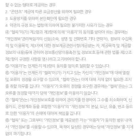
할 수 없는 형태로 제공하는 경우
2. “콘텐츠” 제공에 따른 요금정산을 위하여 필요한 경우
3. 도용방지를 위하여 본인확인에 필요한 경우
4. 약관의 규정 또는 법령에 의하여 필요한 불가피한 사유가 있는 경우
④ “헬쓱”이(가) 제2항과 제3항에 의해 “이용자”의 동의를 받아야 하는 경우에는
“개인정보”관리책임자의 신원(소속, 성명 및 전화번호 기타 연락처), 정보의 수집목
적 및 이용목적, 제3자에 대한 정보제공관련사항(제공받는 자, 제공목적 및 제공할
정보의 내용)등에 관하여 정보통신망이용촉진 및 정보보호 등에 관한 법률 제22조
제2항이 규정한 사항을 명시하고 고지하여야 합니다.
⑤ “이용자”는 언제든지 제3항의 동의를 임의로 철회할 수 있습니다.
⑥ “이용자”는 언제든지 “헬쓱”이(가) 가지고 있는 자신의 “개인정보”에 대해 열람
및 오류의 정정을 요구할 수 있으며, “헬쓱”은(는) 이에 대해 지체 없이 필요한 조치
를 취할 의무를 집니다. “이용자”가 오류의 정정을 요구한 경우에는 “헬쓱”은(는) 그
오류를 정정할 때까지 당해 “개인정보”를 이용하지 않습니다.
⑦ “헬쓱”은(는) 개인정보보호를 위하여 관리자를 한정하여 그 수를 최소화하며, 신
용카드, 은행계좌 등을 포함한 “이용자”의 “개인정보”의 분실, 도난, 유출, 변조 등으
로 인한 “이용자”의 손해에 대하여 책임을 집니다.
⑧ “헬쓱” 또는 그로부터 “개인정보”를 제공받은 자는 “이용자”가 동의한 범위 내에
서 “개인정보”를 사용할 수 있으며, 목적이 달성된 경우에는 당해 “개인정보”를 지체
없이 파기합니다.