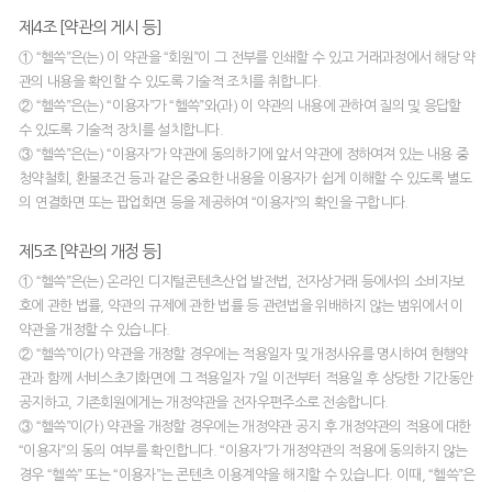
제4조 [약관의 게시 등]
① “헬쓱”은(는) 이 약관을 “회원”이 그 전부를 인쇄할 수 있고 거래과정에서 해당 약
관의 내용을 확인할 수 있도록 기술적 조치를 취합니다.
② “헬쓱”은(는) “이용자”가 “헬쓱”와(과) 이 약관의 내용에 관하여 질의 및 응답할
수 있도록 기술적 장치를 설치합니다.
③ “헬쓱”은(는) “이용자”가 약관에 동의하기에 앞서 약관에 정하여져 있는 내용 중
청약철회, 환불조건 등과 같은 중요한 내용을 이용자가 쉽게 이해할 수 있도록 별도
의 연결화면 또는 팝업화면 등을 제공하여 “이용자”의 확인을 구합니다.
제5조 [약관의 개정 등]
① “헬쓱”은(는) 온라인 디지털콘텐츠산업 발전법, 전자상거래 등에서의 소비자보
호에 관한 법률, 약관의 규제에 관한 법률 등 관련법을 위배하지 않는 범위에서 이
약관을 개정할 수 있습니다.
② “헬쓱”이(가) 약관을 개정할 경우에는 적용일자 및 개정사유를 명시하여 현행약
관과 함께 서비스초기화면에 그 적용일자 7일 이전부터 적용일 후 상당한 기간동안
공지하고, 기존회원에게는 개정약관을 전자우편주소로 전송합니다.
③ “헬쓱”이(가) 약관을 개정할 경우에는 개정약관 공지 후 개정약관의 적용에 대한
“이용자”의 동의 여부를 확인합니다. “이용자”가 개정약관의 적용에 동의하지 않는
경우 “헬쓱” 또는 “이용자”는 콘텐츠 이용계약을 해지할 수 있습니다. 이때, “헬쓱”은