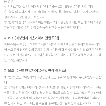
는 경우
4. 서비스 관련 설비의 여유가 없거나, 기술상 또는 업무상 문제가 있는 경우
③ “헬쓱”의 승낙이 제16조 제1항의 수신확인통지형태로 “이용자”에게 도달한 시
점에 계약이 성립한 것으로 봅니다.
④ “헬쓱”의 승낙의 의사표시에는 “이용자”의 이용신청에 대한 확인 및 서비스제공
가능여부, 이용신청의 정정·취소 등에 관한 정보 등을 포함합니다.
제15조 [미성년자 이용계약에 관한 특칙]
“헬쓱”은(는) 만 20세 미만의 미성년이용자가 유료서비스를 이용하고자 하는 경우
에 부모 등 법정 대리인의 동의를 얻거나, 계약체결 후 추인을 얻지 않으면 미성년자
본인 또는 법정대리인이 그 계약을 취소할 수 있다는 내용을 계약체결 전에 고지하
는 조치를 취합니다.
제16조 [수신확인통지·이용신청 변경 및 취소]
① “헬쓱”은(는) “이용자”의 이용신청이 있는 경우 “이용자”에게 수신확인통지를 합
니다.
② 수신확인통지를 받은 “이용자”는 의사표시의 불일치 등이 있는 경우에는 수신확
인통지를 받은 후 즉시 이용신청 변경 및 취소를 요청할 수 있고, “헬쓱”은(는) 서비
스제공 전에 “이용자”의 요청이 있는 경우에는 지체 없이 그 요청에 따라 처리하여
야 합니다. 다만, 이미 대금을 지불한 경우에는 청약철회 등에 관한 제27조의 규정