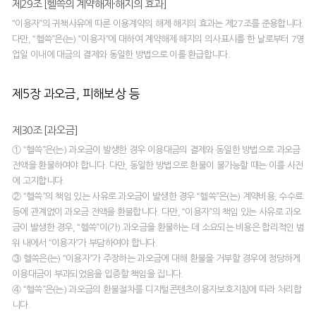
제29조 [헬쓱의 계약해제·해지의 효과]
“이용자”의 귀책사유에 따른 이용계약의 해제·해지의 효과는 제27조를 준용합니다.
다만, “헬쓱”은(는) “이용자”에 대하여 계약해제·해지의 의사표시를 한 날로부터 7영
업일 이내에 대금의 결제와 동일한 방법으로 이를 환급합니다.
제5장 과오금, 피해보상 등
제30조 [과오금]
① “헬쓱”은(는) 과오금이 발생한 경우 이용대금의 결제와 동일한 방법으로 과오금
전액을 환불하여야 합니다. 다만, 동일한 방법으로 환불이 불가능할 때는 이를 사전
에 고지합니다.
② “헬쓱”의 책임 있는 사유로 과오금이 발생한 경우 “헬쓱”은(는) 계약비용, 수수료
등에 관계없이 과오금 전액을 환불합니다. 다만, “이용자”의 책임 있는 사유로 과오
금이 발생한 경우, “헬쓱”이(가) 과오금을 환불하는 데 소요되는 비용은 합리적인 범
위 내에서 “이용자”가 부담하여야 합니다.
③ 헬쓱은(는) “이용자”가 주장하는 과오금에 대해 환불을 거부할 경우에 정당하게
이용대금이 부과되었음을 입증할 책임을 집니다.
④ “헬쓱”은(는) 과오금의 환불절차를 디지털콘텐츠이용자보호지침에 따라 처리합
니다.