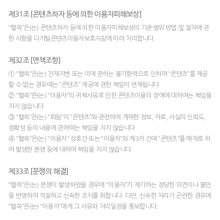
제31조 [콘텐츠하자 등에 의한 이용자피해보상]
“헬쓱”은(는) 콘텐츠하자 등에 의한 이용자피해보상의 기준·범위·방법 및 절차에 관
한 사항을 디지털콘텐츠이용자보호지침에 따라 처리합니다.
제32조 [면책조항]
① “헬쓱”은(는) 천재지변 또는 이에 준하는 불가항력으로 인하여 “콘텐츠”를 제공
할 수 없는 경우에는 “콘텐츠” 제공에 관한 책임이 면제됩니다.
② “헬쓱”은(는) “이용자”의 귀책사유로 인한 콘텐츠이용의 장애에 대하여는 책임을
지지 않습니다.
③ “헬쓱”은(는) “회원”이 “콘텐츠”와 관련하여 게재한 정보, 자료, 사실의 신뢰도,
정확성 등의 내용에 관하여는 책임을 지지 않습니다.
④ “헬쓱”은(는) “이용자” 상호간 또는 “이용자”와 제3자 간에 “콘텐츠”를 매개로 하
여 발생한 분쟁 등에 대하여 책임을 지지 않습니다.
제33조 [분쟁의 해결]
“헬쓱”은(는) 분쟁이 발생하였을 경우에 “이용자”가 제기하는 정당한 의견이나 불만
을 반영하여 적절하고 신속한 조치를 취합니다. 다만, 신속한 처리가 곤란한 경우에
“헬쓱”은(는) “이용자”에게 그 사유와 처리일정을 통보합니다.