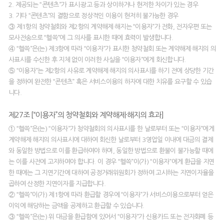
2. 제공되는 “콘텐츠”가 표시·광고 등과 상이하거나 현저한 차이가 있는 경우
3. 기타 “콘텐츠”의 결함으로 정상적인 이용이 현저히 불가능한 경우
③ 제1항의 청약철회와 제2항의 계약해제·해지는 “이용자”가 전화, 전자우편 또는
모사전송으로 “헬쓱”에 그 의사를 표시한 때에 효력이 발생합니다.
④ “헬쓱”은(는) 제3항에 따라 “이용자”가 표시한 청약철회 또는 계약해제·해지의 의
사표시를 수신한 후 지체 없이 이러한 사실을 “이용자”에게 회신합니다.
⑤ “이용자”는 제2항의 사유로 계약해제·해지의 의사표시를 하기 전에 상당한 기간
을 정하여 완전한 “콘텐츠” 혹은 서비스이용의 하자에 대한 치유를 요구할 수 있습
니다.
제27조 [“이용자”의 청약철회와 계약해제·해지의 효과]
① “헬쓱”은(는) “이용자”가 청약철회의 의사표시를 한 날로부터 또는 “이용자”에게
계약해제·해지의 의사표시에 대하여 회신한 날로부터 3영업일 이내에 대금의 결제
와 동일한 방법으로 이를 환급하여야 하며, 동일한 방법으로 환불이 불가능할 때에
는 이를 사전에 고지하여야 합니다. 이 경우 “헬쓱”이(가) “이용자”에게 환급을 지연
한 때에는 그 지연기간에 대하여 공정거래위원회가 정하여 고시하는 지연이자율을
곱하여 산정한 지연이자를 지급합니다.
② “헬쓱”이(가) 제1항에 따라 환급할 경우에 “이용자”가 서비스이용으로부터 얻은
이익에 해당하는 금액을 공제하고 환급할 수 있습니다.
③ “헬쓱”은(는) 위 대금을 환급함에 있어서 “이용자”가 신용카드 또는 전자화폐 등