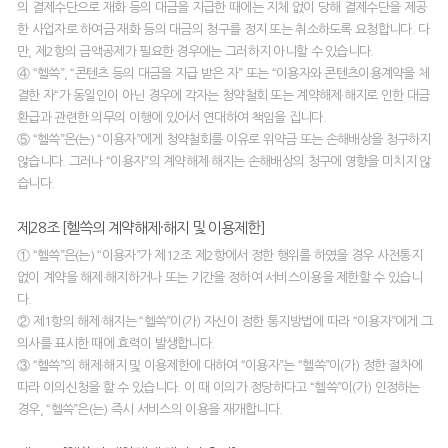
의 결제수단으로 재화 등의 대금을 지급한 때에는 지체 없이 당해 결제수단을 제공
한 사업자로 하여금 재화 등의 대금의 청구를 정지 또는 취소하도록 요청합니다. 다
만, 제2항의 금액공제가 필요한 경우에는 그러하지 아니할 수 있습니다.
④ “헬쓱”, “콘텐츠 등의 대금을 지급 받은 자” 또는 “이용자와 콘텐츠이용계약을 체
결한 자“가 동일인이 아닌 경우에 각자는 청약철회 또는 계약해제·해지로 인한 대금
환급과 관련한 의무의 이행에 있어서 연대하여 책임을 집니다.
⑤ “헬쓱”은(는) “이용자”에게 청약철회를 이유로 위약금 또는 손해배상을 청구하지
않습니다. 그러나 “이용자”의 계약해제·해지는 손해배상의 청구에 영향을 미치지 않
습니다.
제28조 [헬쓱의 계약해제·해지 및 이용제한]
① “헬쓱”은(는) “이용자”가 제12조 제2항에서 정한 행위를 하였을 경우 사전통지
없이 계약을 해제·해지하거나 또는 기간을 정하여 서비스이용을 제한할 수 있습니
다.
② 제1항의 해제·해지는 “헬쓱”이(가) 자신이 정한 통지방법에 따라 “이용자”에게 그
의사를 표시한 때에 효력이 발생합니다.
③ “헬쓱”의 해제·해지 및 이용제한에 대하여 “이용자”는 “헬쓱”이(가) 정한 절차에
따라 이의신청을 할 수 있습니다. 이 때 이의가 정당하다고 “헬쓱”이(가) 인정하는
경우, “헬쓱”은(는) 즉시 서비스의 이용을 재개합니다.