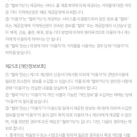
② “헬쓱”이(가) 제공하는 서비스 중 제휴계약에 의해 제공되는 저작물에 대한 저작
권 기타 지적재산권은 해당 제공업체에 귀속합니다.
③ “이용자”는 “헬쓱”이(가) 제공하는 서비스를 이용함으로써 얻은 정보 중 “헬쓱”
또는 제공업체에 지적재산권이 귀속된 정보를 “헬쓱” 또는 제공업체의 사전승낙 없
이 복제, 전송, 출판, 배포, 방송 기타 방법에 의하여 영리목적으로 이용하거나 제3
자에게 이용하게 하여서는 안 됩니다.
④ “헬쓱”은(는) 약정에 따라 “이용자”의 저작물을 사용하는 경우 당해 “이용자”의
허락을 받습니다.
제25조 [개인정보보호]
① “헬쓱”은(는) 제7조 제2항의 신청서기재사항 이외에 “이용자”의 콘텐츠이용에
필요한 최소한의 정보를 수집할 수 있습니다. 이를 위해 “헬쓱”이(가) 문의한 사항에
관해 “이용자”는 진실한 내용을 성실하게 고지하여야 합니다.
② “헬쓱”이(가) “이용자”의 개인 식별이 가능한 “개인정보”를 수집하는 때에는 당해
“이용자”의 동의를 받습니다.
③ “헬쓱”은(는) “이용자”가 이용신청 등에서 제공한 정보와 제1항에 의하여 수집한
정보를 당해 “이용자”의 동의 없이 목적 외로 이용하거나 제3자에게 제공할 수 없으
며, 이를 위반한 경우에 모든 책임은 “헬쓱”이(가) 집니다. 다만, 다음의 경우에는 예
외로 합니다.
1. 통계작성, 학술연구 또는 시장조사를 위하여 필요한 경우로서 특정 개인을 식별