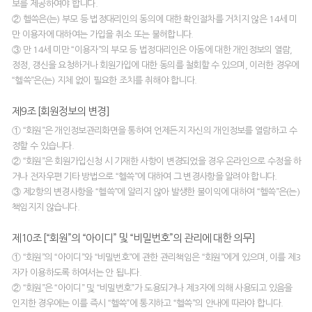
보를 제공하여야 합니다.
② 헬쓱은(는) 부모 등 법정대리인의 동의에 대한 확인절차를 거치지 않은 14세 미
만 이용자에 대하여는 가입을 취소 또는 불허합니다.
③ 만 14세 미만 “이용자”의 부모 등 법정대리인은 아동에 대한 개인정보의 열람,
정정, 갱신을 요청하거나 회원가입에 대한 동의를 철회할 수 있으며, 이러한 경우에
“헬쓱”은(는) 지체 없이 필요한 조치를 취해야 합니다.
제9조 [회원정보의 변경]
① “회원”은 개인정보관리화면을 통하여 언제든지 자신의 개인정보를 열람하고 수
정할 수 있습니다.
② “회원”은 회원가입신청 시 기재한 사항이 변경되었을 경우 온라인으로 수정을 하
거나 전자우편 기타 방법으로 “헬쓱”에 대하여 그 변경사항을 알려야 합니다.
③ 제2항의 변경사항을 “헬쓱”에 알리지 않아 발생한 불이익에 대하여 “헬쓱”은(는)
책임지지 않습니다.
제10조 [“회원”의 “아이디” 및 “비밀번호”의 관리에 대한 의무]
① “회원”의 “아이디”와 “비밀번호”에 관한 관리책임은 “회원”에게 있으며, 이를 제3
자가 이용하도록 하여서는 안 됩니다.
② “회원”은 “아이디” 및 “비밀번호”가 도용되거나 제3자에 의해 사용되고 있음을
인지한 경우에는 이를 즉시 “헬쓱”에 통지하고 “헬쓱”의 안내에 따라야 합니다.